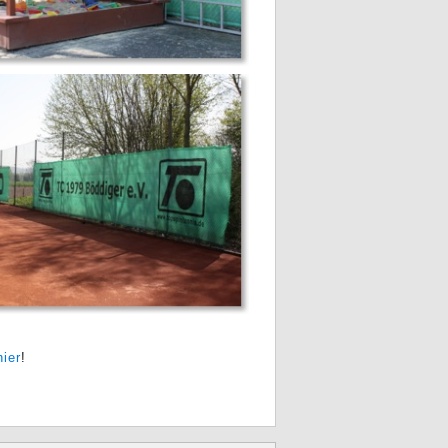
hier
!