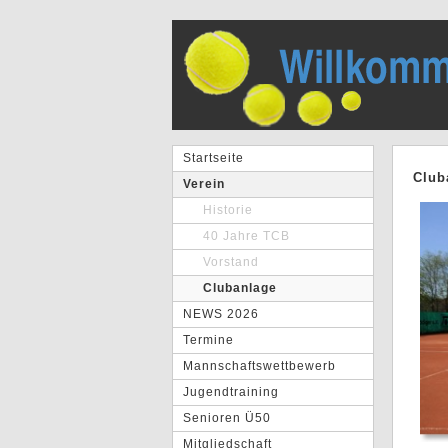
Startseite
Club
Verein
Historie
40 Jahre TCB
Vorstand
Clubanlage
NEWS 2026
Termine
Mannschaftswettbewerb
Jugendtraining
Senioren Ü50
Mitgliedschaft