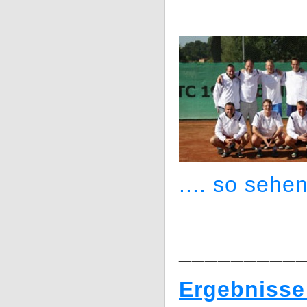
.... so sehen
_________
Ergebnisse