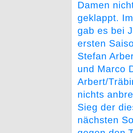
Damen nicht
geklappt. I
gab es bei 
ersten Saiso
Stefan Arbe
und Marco D
Arbert/Träb
nichts anbr
Sieg der di
nächsten Son
gegen den 