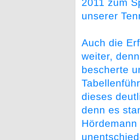
2011 zum Sp
unserer Ten
Auch die Er
weiter, denn
bescherte u
Tabellenfüh
dieses deutl
denn es sta
Hördemann 
unentschied