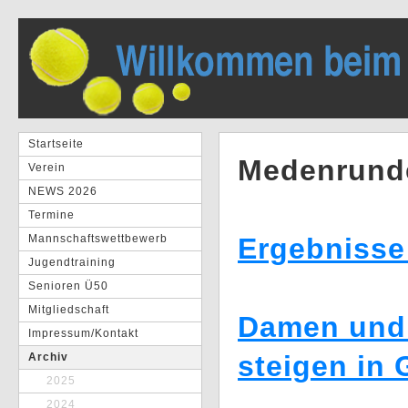
Startseite
Medenrund
Verein
NEWS 2026
Termine
Mannschaftswettbewerb
Ergebnisse
Jugendtraining
Senioren Ü50
Mitgliedschaft
Damen und 
Impressum/Kontakt
steigen in 
Archiv
2025
2024