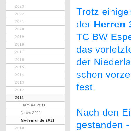
2023
Trotz einig
2022
der
Herren 
2021
2020
TC BW Espe
2019
2018
das vorletzt
2017
der Niederl
2016
2015
schon vorzei
2014
2013
fest.
2012
2011
Termine 2011
Nach den Ei
News 2011
Medenrunde 2011
gestanden -
2010