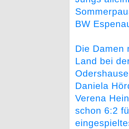
Sommerpause
BW Espena
Die Damen 
Land bei de
Odershausen
Daniela Hö
Verena Hei
schon 6:2 f
eingespiel