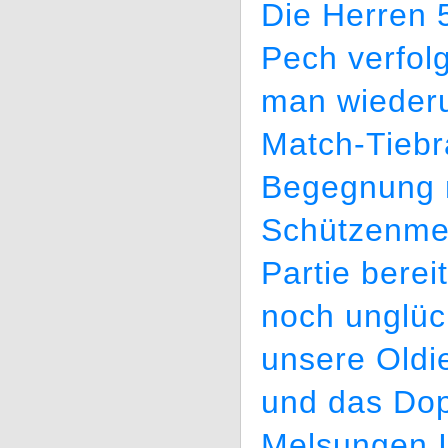
Die Herren 
Pech verfol
man wieder
Match-Tiebr
Begegnung m
Schützenmei
Partie berei
noch unglück
unsere Oldi
und das Dop
Melsungen I