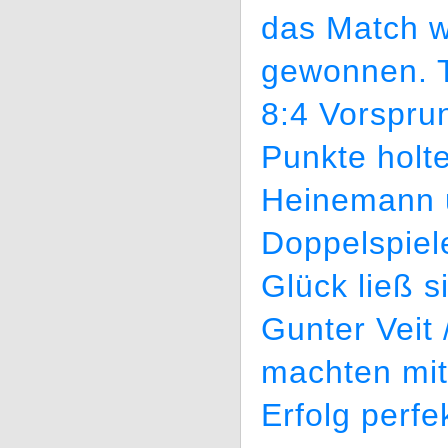
das Match w
gewonnen. T
8:4 Vorspru
Punkte holt
Heinemann u
Doppelspiel
Glück ließ 
Gunter Veit 
machten mit
Erfolg perf