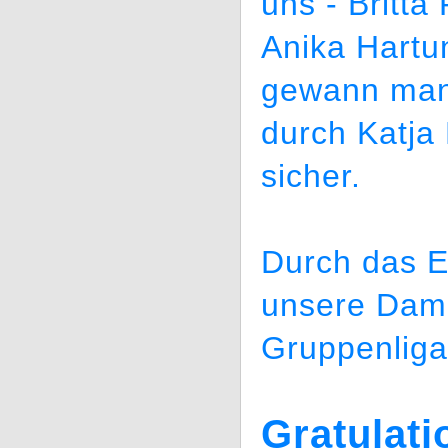
uns - Britt
Anika Hartu
gewann man
durch Katj
sicher.
Durch das E
unsere Dame
Gruppenliga 
Gratulati