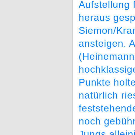
Aufstellung 
heraus gespi
Siemon/Kram
ansteigen. 
(Heinemann/
hochklassig
Punkte holt
natürlich r
feststehend
noch gebühr
Jungs allein