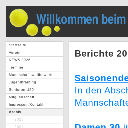
Startseite
Berichte 2
Verein
NEWS 2026
Termine
Mannschaftswettbewerb
Saisonend
Jugendtraining
In den Absc
Senioren Ü50
Mitgliedschaft
Mannschafte
Impressum/Kontakt
Archiv
2025
Damen 30
i
2024